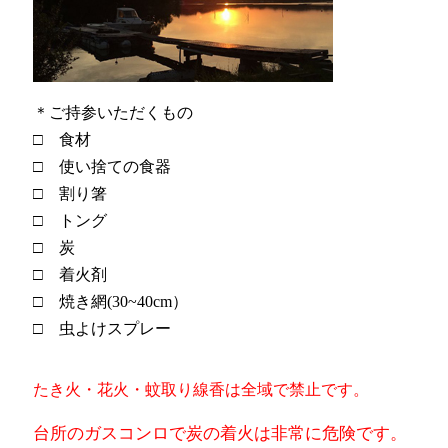
＊ご持参いただくもの
□ 食材
□ 使い捨ての食器
□ 割り箸
□ トング
□ 炭
□ 着火剤
□ 焼き網(30~40cm）
□ 虫よけスプレー
たき火・花火・蚊取り線香は全域で禁止です。
台所のガスコンロで炭の着火は非常に危険です。